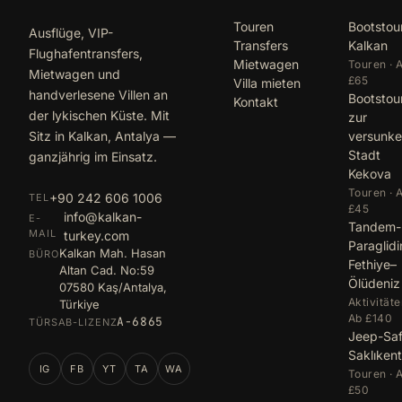
Touren
Bootstou
Ausflüge, VIP-
Transfers
Kalkan
Flughafentransfers,
Mietwagen
Touren · 
Mietwagen und
£65
Villa mieten
handverlesene Villen an
Bootstou
Kontakt
der lykischen Küste. Mit
zur
Sitz in Kalkan, Antalya —
versunk
Stadt
ganzjährig im Einsatz.
Kekova
Touren · 
+90 242 606 1006
TEL
£45
info@kalkan-
E-
Tandem-
MAIL
turkey.com
Paraglid
Kalkan Mah. Hasan
BÜRO
Fethiye–
Altan Cad. No:59
Ölüdeniz
07580 Kaş/Antalya,
Aktivitäte
Türkiye
Ab £140
A-6865
TÜRSAB-LIZENZ
Jeep-Saf
Saklıkent
IG
FB
YT
TA
WA
Touren · 
£50