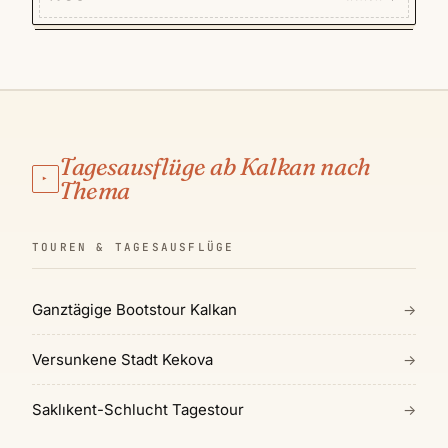
mittlerer Kondition ein gleichmäßiges Tempo vor; ein
Lunchpaket aus dem Dorf wird auf einem Höhenkamm mit
Meerblick gegessen. Transfers vom Hafen Kalkan zu
Beginn und von Kaş am Ende bedeuten, dass Sie nur in
eine Richtung laufen — der eindrucksvollste Tagesausflug
ab Kalkan zu Fuß.
Tagesausflüge ab Kalkan nach
▸
Thema
TOUREN & TAGESAUSFLÜGE
Ganztägige Bootstour Kalkan
→
Versunkene Stadt Kekova
→
Saklıkent-Schlucht Tagestour
→