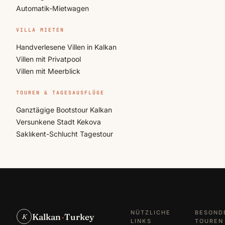
Automatik-Mietwagen
VILLA MIETEN
Handverlesene Villen in Kalkan
Villen mit Privatpool
Villen mit Meerblick
TOUREN & TAGESAUSFLÜGE
Ganztägige Bootstour Kalkan
Versunkene Stadt Kekova
Saklıkent-Schlucht Tagestour
NÜTZLICHE
BESOND
Kalkan
·
Turkey
K
LINKS
TOUREN