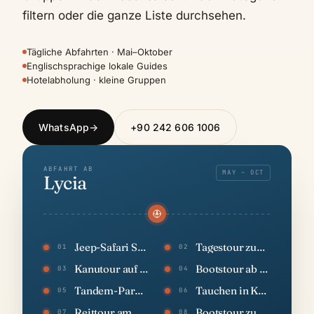
filtern oder die ganze Liste durchsehen.
Tägliche Abfahrten · Mai–Oktober
Englischsprachige lokale Guides
Hotelabholung · kleine Gruppen
WhatsApp
→
+90 242 606 1006
ABFAHRT AB
MAY – OCT
Lycia
Jeep-Safari Saklıkent
Tagestour zur Insel Meis
01
02
Kanutour auf dem Xanthos-Fluss
Bootstour ab Kalkan
03
04
Tandem-Paragliding Fethiye–Ölüdeniz
Tauchen in Kalkan und Kaş
05
06
Reittour am Strand von Patara
Bootstour zur versunkenen Stadt Kekova
07
08