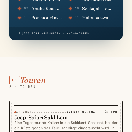
Antike Stadt Patara & Strand
Seekajak-Tour über Kekova
09
10
Bootstour ins Schmetterlingstal
Halbtageswanderung auf dem Lykischen Weg
11
12
TÄGLICHE ABFAHRTEN · MAI–OKTOBER
Touren
01
8 · TOUREN
ABFAHRT
KALKAN MARINA · TÄGLICH
−9%
TOUREN
SPAREN £5
Jeep-Safari Saklıkent
Eine Tagestour ab Kalkan in die Saklıkent-Schlucht, bei der
die Küste gegen das Taurusgebirge eingetauscht wird. Ihr