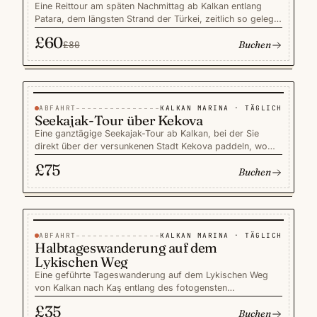
Eine Reittour am späten Nachmittag ab Kalkan entlang
Patara, dem längsten Strand der Türkei, zeitlich so gelegt,
dass Sie im warmen Licht des Sonnenuntergangs
£60
Buchen
ankommen. Ruhige, gut ausgebildete Pferde und ein
£80
englischsprachiger Guide machen daraus einen anfänger-
und familienfreundlichen Halbtagesausflug ab dem Hafen
Kalkan. Das Tempo ist gemächlich, die Dünen sind am
Abend leer, und der Ritt endet damit, dass die Sonne
hinter den lykischen Ruinen direkt ins Mittelmeer fällt.
ABFAHRT
KALKAN MARINA · TÄGLICH
AKTIVITÄTEN
Seekajak-Tour über Kekova
Eine ganztägige Seekajak-Tour ab Kalkan, bei der Sie
direkt über der versunkenen Stadt Kekova paddeln, wo
lykische Fundamente und Amphoren knapp unter der
£75
Buchen
Oberfläche liegen. Stabile Sit-on-Top-Kajaks machen den
Ausflug anfänger- und familienfreundlich, mit häufigen
Schnorchelstopps und einer langen Mittagspause in einer
ruhigen Bucht. Geführt von einem englischsprachigen
Guide in einer kleinen Gruppe — die intimste Art, die
versunkenen Ruinen auf einem Tagesausflug ab Kalkan zu
ABFAHRT
KALKAN MARINA · TÄGLICH
AKTIVITÄTEN
Halbtageswanderung auf dem
sehen.
Lykischen Weg
Eine geführte Tageswanderung auf dem Lykischen Weg
von Kalkan nach Kaş entlang des fotogensten
Küstenabschnitts des türkischen Weitwanderwegs. Ihr
£35
Buchen
englischsprachiger Guide gibt einer kleinen Gruppe mit