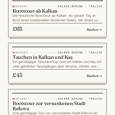
Gegenpol zur Küste — wohl der erfrischendste
Tagesausflug ab Kalkan im Sommer.
ABFAHRT
KALKAN MARINA · TÄGLICH
TOUREN
Bootstour ab Kalkan
Die klassische Bootstour ab Kalkan: ein ganzer Tag an
Bord eines traditionellen hölzernen Gulets, der direkt vom
Hafen Kalkan ablegt, mit sechs Badestopps in klaren
£65
Buchen
Buchten, die über die Straße nicht erreichbar sind. Ein
gemütliches Mittagessen wird an Bord gekocht und unter
dem Sonnensegel serviert, während das Schiff vor Anker
treibt. Kleine Gruppe, englischsprachige Crew und ein
familienfreundliches Tempo — der einfachste und
schönste Weg, die Küste rund um Kalkan an einem
ABFAHRT
KALKAN MARINA · TÄGLICH
TOUREN
Tauchen in Kalkan und Kaş
einzigen Tag zu sehen.
Ein ganztägiger Tauchausflug rund um Kalkan und Kaş mit
zwei geführten Tauchgängen über Wracks, Höhlen und
gesunden Mittelmeerriffen. PADI-zertifizierte,
£45
Buchen
englischsprachige Tauchlehrer leiten Kleingruppen, die
sowohl ausgebildete Taucher als auch neugierige Erstlinge
willkommen heißen; Schnuppertauchgänge auf Anfrage.
Mittagessen und die komplette Ausrüstung sind
inbegriffen, und das Boot legt direkt vom Hafen Kalkan ab
— einem der klarsten und ruhigsten Abschnitte der
ABFAHRT
KALKAN MARINA · TÄGLICH
TOUREN
Bootstour zur versunkenen Stadt
türkischen Küste.
Kekova
Eine ganztägige Tour zur versunkenen Stadt Kekova ab