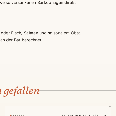
weise versunkenen Sarkophagen direkt
 oder Fisch, Salaten und saisonalem Obst.
an der Bar berechnet.
TOUR NR. 02 · LYCIA · TÜRKIYE
 gefallen
ABFAHRT
KALKAN MARINA · TÄGLICH