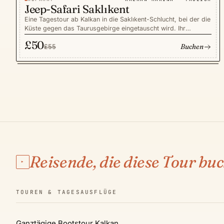
−9%
TOUREN
SPAREN £5
Jeep-Safari Saklıkent
Eine Tagestour ab Kalkan in die Saklıkent-Schlucht, bei der die
Küste gegen das Taurusgebirge eingetauscht wird. Ihr
englischsprachiger Guide führt eine kleine, familienfreundliche
£50
Buchen
Gruppe im offenen Jeep durch das kühle, rauschende Wasser
£55
des tiefsten Canyons der Türkei und weiter zu den Hügelruinen
der antiken Stadt Tlos. Das Mittagessen mit frisch gegrillter
Forelle wird auf Holzplattformen über dem Fluss serviert —
ein entspannter, bildreicher Tagesausflug ab dem Hafen von
Kalkan.
Reisende, die diese Tour buc
▸
TOUREN & TAGESAUSFLÜGE
Ganztägige Bootstour Kalkan