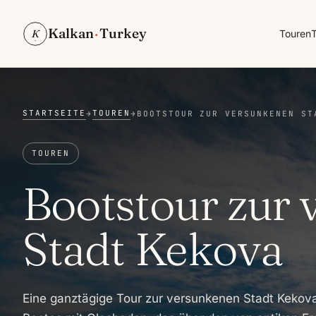
Kalkan
·
Turkey
K
Touren
T
STARTSEITE
TOUREN
→
→
BOOTSTOUR ZUR VERSUNKENEN ST
TOUREN
Bootstour zur
Stadt Kekova
Eine ganztägige Tour zur versunkenen Stadt Kekova