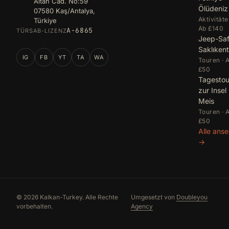
Altan Cad. No:59
Ölüdeniz
07580 Kaş/Antalya,
Aktivitäte
Türkiye
Ab £140
A-6865
TÜRSAB-LIZENZ
Jeep-Saf
Saklıkent
IG
FB
YT
TA
WA
Touren · 
£50
Tagestou
zur Insel
Meis
Touren · 
£50
Alle ans
→
© 2026 Kalkan-Turkey. Alle Rechte
Umgesetzt von
Doubleyou
vorbehalten.
Agency