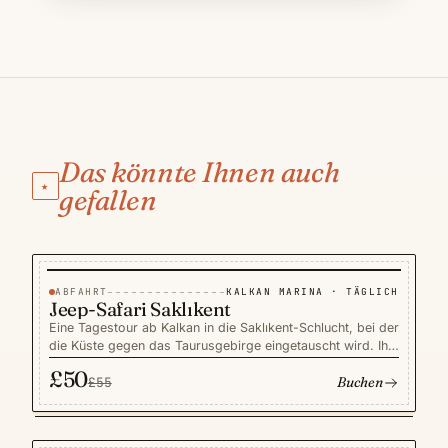
Das könnte Ihnen auch
★
gefallen
ABFAHRT
KALKAN MARINA · TÄGLICH
−9%
TOUREN
SPAREN £5
Jeep-Safari Saklıkent
Eine Tagestour ab Kalkan in die Saklıkent-Schlucht, bei der
die Küste gegen das Taurusgebirge eingetauscht wird. Ihr
englischsprachiger Guide führt eine kleine,
£50
Buchen
familienfreundliche Gruppe im offenen Jeep durch das
£55
kühle, rauschende Wasser des tiefsten Canyons der Türkei
und weiter zu den Hügelruinen der antiken Stadt Tlos. Das
Mittagessen mit frisch gegrillter Forelle wird auf