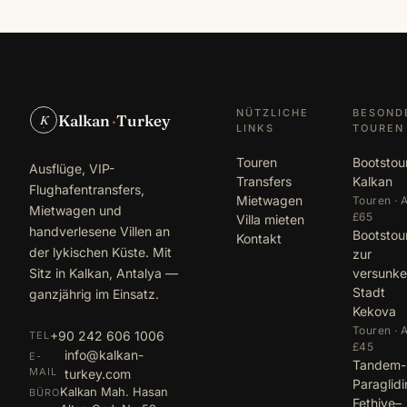
NÜTZLICHE
BESOND
Kalkan
·
Turkey
K
LINKS
TOUREN
Touren
Bootstou
Ausflüge, VIP-
Transfers
Kalkan
Flughafentransfers,
Mietwagen
Touren · 
Mietwagen und
£65
Villa mieten
handverlesene Villen an
Bootstou
Kontakt
der lykischen Küste. Mit
zur
Sitz in Kalkan, Antalya —
versunk
Stadt
ganzjährig im Einsatz.
Kekova
Touren · 
+90 242 606 1006
TEL
£45
info@kalkan-
E-
Tandem-
MAIL
turkey.com
Paraglid
Kalkan Mah. Hasan
BÜRO
Fethiye–