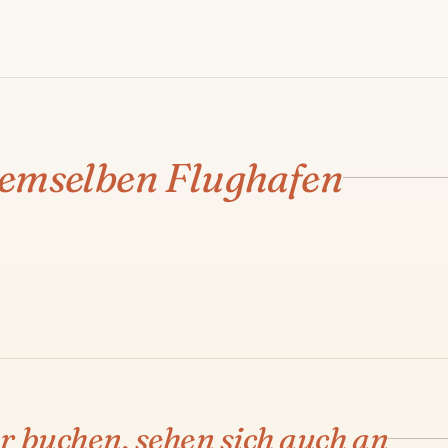
FLUGHAFEN ANTALYA
Kaş
demselben Flughafen
€130
·
3 STD
·
190 KM
ROUTE & PREIS ANSEHEN →
02
r buchen, sehen sich auch an