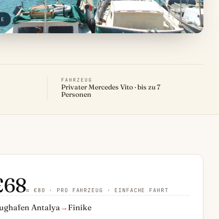
KE
FAHRZEUG
Privater Mercedes Vito · bis zu 7
Personen
£68
≈ €80 · PRO FAHRZEUG · EINFACHE FAHRT
ughafen Antalya
→
Finike