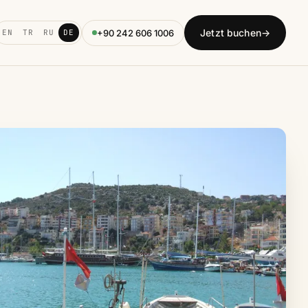
Jetzt buchen
→
+90 242 606 1006
EN
TR
RU
DE
inike