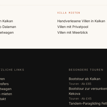
VILLA MIETEN
n Kalkan
Handverlesene Villen in Kalkan
b Dalaman
Villen mit Privatpool
ietwagen
Villen mit Meerblick
TZLICHE LINKS
BESONDERE TOUREN
ren
Bootstour ab Kalkan
nsfers
Touren · Ab £65
Bootstour zur versunken
twagen
Kekova
la mieten
takt
Touren · Ab £45
Tandem-Paragliding Fet