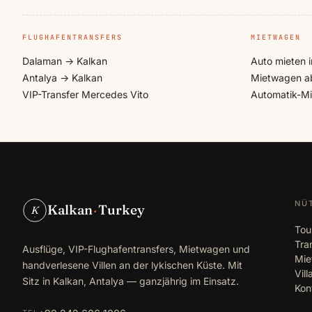
FLUGHAFENTRANSFERS
MIETWAGEN
Dalaman → Kalkan
Auto mieten i
Antalya → Kalkan
Mietwagen a
VIP-Transfer Mercedes Vito
Automatik-M
NÜ
Kalkan
·
Turkey
K
Tou
Tra
Ausflüge, VIP-Flughafentransfers, Mietwagen und
Mie
handverlesene Villen an der lykischen Küste. Mit
Vil
Sitz in Kalkan, Antalya — ganzjährig im Einsatz.
Kon