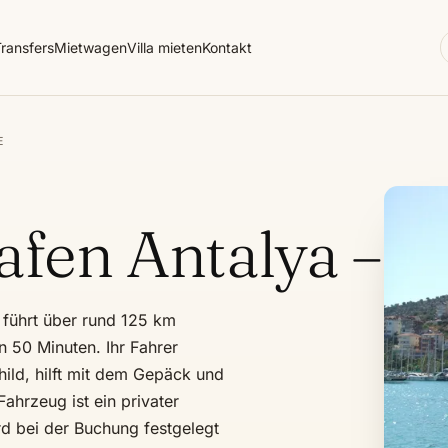
ransfers
Mietwagen
Villa mieten
Kontakt
E
afen Antalya – F
 führt über rund 125 km
 50 Minuten. Ihr Fahrer
ild, hilft mit dem Gepäck und
Fahrzeug ist ein privater
rd bei der Buchung festgelegt