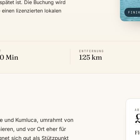
rspätet ist. Die Buchung wird
einen lizenzierten lokalen
FINI
T
ENTFERNUNG
50 Min
125 km
AB
mre und Kumluca, umrahmt von
eren, und vor Ort eher für
Fl
net sich gut als Stützpunkt