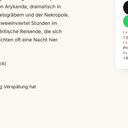
on Arykanda, dramatisch in
Felsgräbern und der Nekropole.
weieinviertel Stunden im
ritische Reisende, die sich
FA
1 
hten oft eine Nacht hier.
FA
Pr
RU
+9
ck)
ug Verspätung hat