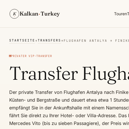
Kalkan
·
Turkey
K
Touren
T
STARTSEITE
TRANSFERS
→
→
FLUGHAFEN ANTALYA → FINIK
PRIVATER VIP-TRANSFER
Transfer Flugh
Der private Transfer von Flughafen Antalya nach Finike
Küsten- und Bergstraße und dauert etwa etwa 1 Stunden
empfängt Sie in der Ankunftshalle mit einem Namenssch
fährt Sie direkt zu Ihrer Hotel- oder Villa-Adresse. Das 
Mercedes Vito (bis zu sieben Passagiere), der Preis wi