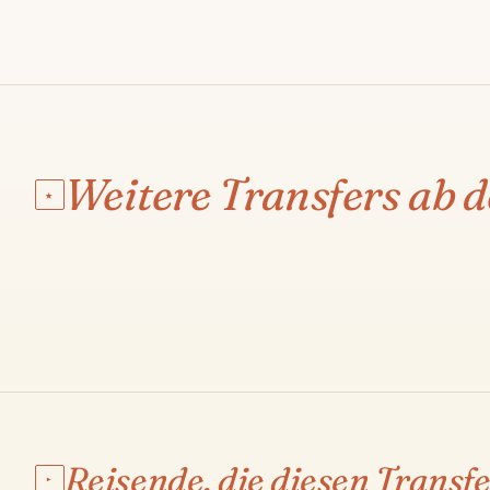
FLUGHAFEN ANTALYA
Kalkan
Weitere Transfers ab 
★
€145
·
3 STD 15 MIN
·
210 KM
ROUTE & PREIS ANSEHEN →
01
Reisende, die diesen Transfe
▸