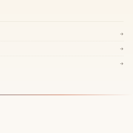
→
→
→