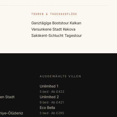
TOUREN & TAGESAUSFLÜGE
Ganztägige Bootstour Kalkan
Versunkene Stadt Kekova
Saklıkent-Schlucht Tagestour
AUSGEWÄHLTE VILLEN
Unlimited 1
5 bed · Ab £422
en Stadt
Unlimited 2
6 bed · Ab £421
Eco Bella
hiye–Ölüdeniz
5 bed · Ab £295