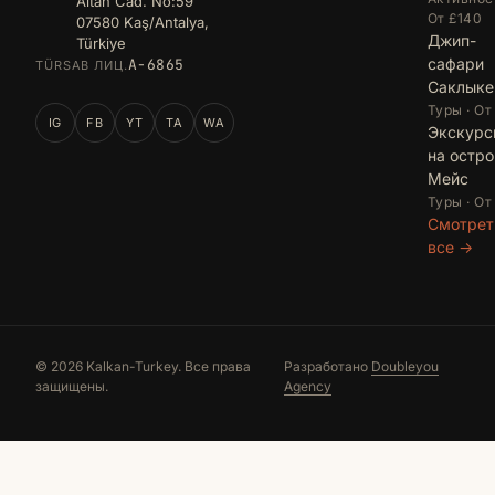
Altan Cad. No:59
От £140
07580 Kaş/Antalya,
Джип-
Türkiye
сафари
A-6865
TÜRSAB ЛИЦ.
Саклыке
Туры · От
IG
FB
YT
TA
WA
Экскурс
на остро
Мейс
Туры · От
Смотрет
все →
© 2026 Kalkan-Turkey. Все права
Разработано
Doubleyou
защищены.
Agency