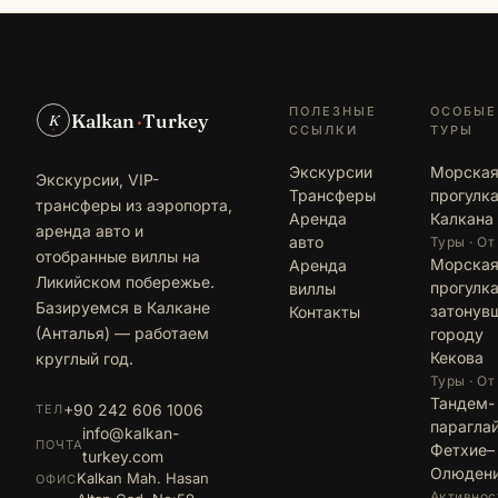
ПОЛЕЗНЫЕ
ОСОБЫЕ
Kalkan
·
Turkey
K
ССЫЛКИ
ТУРЫ
Экскурсии
Морска
Экскурсии, VIP-
Трансферы
прогулка
трансферы из аэропорта,
Аренда
Калкана
аренда авто и
авто
Туры · От
отобранные виллы на
Морска
Аренда
Ликийском побережье.
прогулка
виллы
Базируемся в Калкане
затонув
Контакты
(Анталья) — работаем
городу
Кекова
круглый год.
Туры · От
Тандем-
+90 242 606 1006
ТЕЛ
парагла
info@kalkan-
ПОЧТА
Фетхие–
turkey.com
Олюден
Kalkan Mah. Hasan
ОФИС
Активност