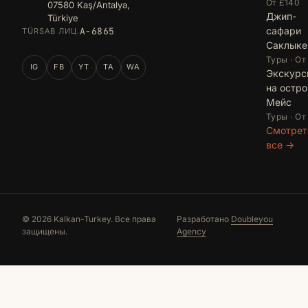
От £140
07580 Kaş/Antalya,
Джип-
Türkiye
сафари
A-6865
TÜRSAB ЛИЦ.
Саклыке
Туры · От
IG
FB
YT
TA
WA
Экскурс
на остро
Мейс
Туры · От
Смотрет
все →
© 2026 Kalkan-Turkey. Все права
Разработано
Doubleyou
защищены.
Agency