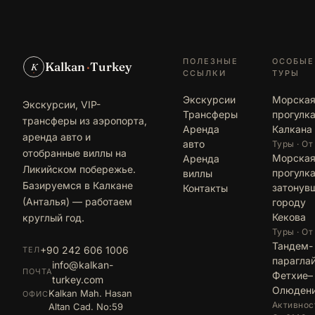
ПОЛЕЗНЫЕ
ОСОБЫЕ
Kalkan
·
Turkey
K
ССЫЛКИ
ТУРЫ
Экскурсии
Морска
Экскурсии, VIP-
Трансферы
прогулка
трансферы из аэропорта,
Аренда
Калкана
аренда авто и
авто
Туры · От
отобранные виллы на
Морска
Аренда
Ликийском побережье.
прогулка
виллы
Базируемся в Калкане
затонув
Контакты
(Анталья) — работаем
городу
Кекова
круглый год.
Туры · От
Тандем-
+90 242 606 1006
ТЕЛ
парагла
info@kalkan-
ПОЧТА
Фетхие–
turkey.com
Олюден
Kalkan Mah. Hasan
ОФИС
Активност
Altan Cad. No:59