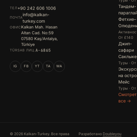
Туры · От
Тандем-
+90 242 606 1006
ТЕЛ
парагла
info@kalkan-
ПОЧТА
Фетхие–
turkey.com
Олюден
Kalkan Mah. Hasan
ОФИС
Активност
Altan Cad. No:59
От £140
07580 Kaş/Antalya,
Джип-
Türkiye
сафари
A-6865
TÜRSAB ЛИЦ.
Саклыке
Туры · От
IG
FB
YT
TA
WA
Экскурс
на остро
Мейс
Туры · От
Смотрет
все →
© 2026 Kalkan-Turkey. Все права
Разработано
Doubleyou