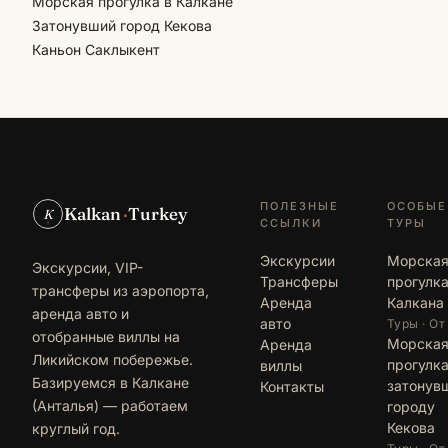
Морская прогулка в Калкане
Затонувший город Кекова
Каньон Саклыкент
ПОЛЕЗНЫЕ
ОСОБЫЕ
Kalkan
·
Turkey
K
ССЫЛКИ
ТУРЫ
Экскурсии
Морска
Экскурсии, VIP-
Трансферы
прогулка
трансферы из аэропорта,
Аренда
Калкана
аренда авто и
авто
Туры · От
отобранные виллы на
Морска
Аренда
Ликийском побережье.
прогулка
виллы
Базируемся в Калкане
затонув
Контакты
(Анталья) — работаем
городу
Кекова
круглый год.