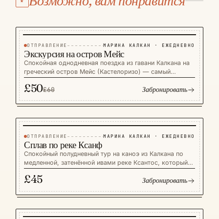
Возможно, вам понравится
★
ОТПРАВЛЕНИЕ
МАРИНА КАЛКАН · ЕЖЕДНЕВНО
−17%
ТУРЫ
СКИДКА £10
Экскурсия на остров Мейс
Спокойная однодневная поездка из гавани Калкана на
греческий остров Мейс (Кастелоризо) — самый
простой переход из Турции на Додеканес. После 25-
£50
Забронировать
минутного перехода англоговорящий гид покажет вам
£60
пастельную гавань, морской грот Голубая пещера и
тихие таверны, идеальные для долгого обеда. Тур на
целый день, для небольших семейных групп. Паспорт
обязателен, а штамп греческого острова — сам по
себе сувенир.
ОТПРАВЛЕНИЕ
МАРИНА КАЛКАН · ЕЖЕДНЕВНО
ТУРЫ
Сплав по реке Ксанф
Спокойный полудневный тур на каноэ из Калкана по
медленной, затенённой ивами реке Ксантос, который
заканчивается на широких песках пляжа Патара.
£45
Забронировать
Маршрут подходит новичкам и семьям, проходит в
небольшой группе под руководством англоговорящего
гида и прерывается щедрым деревенским обедом за
столом у воды. Зелёный и прохладный контраст
побережью — пожалуй, самая освежающая летняя