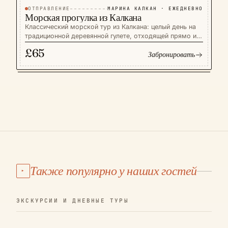
поездка из Калкана.
ОТПРАВЛЕНИЕ
МАРИНА КАЛКАН · ЕЖЕДНЕВНО
ТУРЫ
Морская прогулка из Калкана
Классический морской тур из Калкана: целый день на
традиционной деревянной гулете, отходящей прямо из
гавани Калкана, с шестью купальными остановками в
£65
Забронировать
прозрачных бухтах, недоступных с суши. Неспешный
обед готовится на борту и подаётся под тентом, пока
яхта стоит на якоре. Небольшая группа,
англоговорящий экипаж и семейный темп — самый
простой и приятный способ увидеть побережье
Калкана за один день.
Также популярно у наших гостей
▸
ЭКСКУРСИИ И ДНЕВНЫЕ ТУРЫ