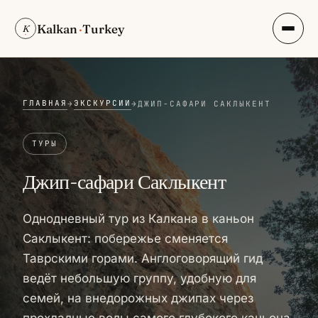
Kalkan
·
Turkey
K
ГЛАВНАЯ
ЭКСКУРСИИ
→
→
ДЖИП-САФАРИ САКЛЫКЕНТ
ТУРЫ
Джип-сафари Саклыкент
Однодневный тур из Калкана в каньон
Саклыкент: побережье сменяется
Таврскими горами. Англоговорящий гид
ведёт небольшую группу, удобную для
семей, на внедорожных джипах через