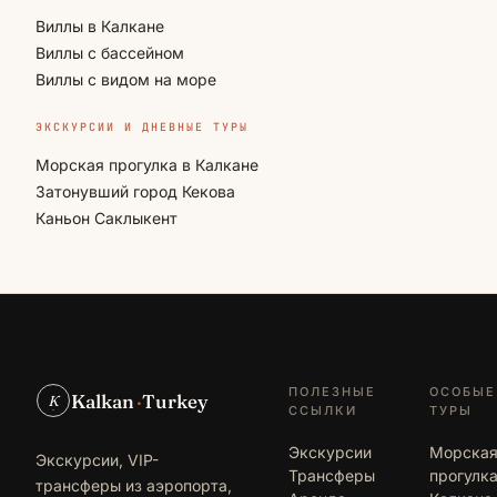
Виллы в Калкане
Виллы с бассейном
Виллы с видом на море
ЭКСКУРСИИ И ДНЕВНЫЕ ТУРЫ
Морская прогулка в Калкане
Затонувший город Кекова
Каньон Саклыкент
ПОЛЕЗНЫЕ
ОСОБЫЕ
Kalkan
·
Turkey
K
ССЫЛКИ
ТУРЫ
Экскурсии
Морска
Экскурсии, VIP-
Трансферы
прогулка
трансферы из аэропорта,