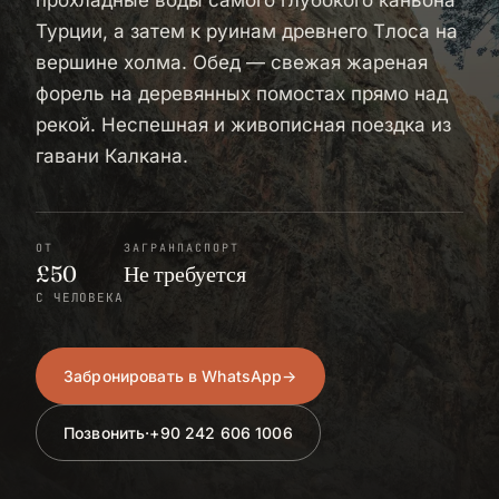
прохладные воды самого глубокого каньона
Турции, а затем к руинам древнего Тлоса на
вершине холма. Обед — свежая жареная
форель на деревянных помостах прямо над
рекой. Неспешная и живописная поездка из
гавани Калкана.
ОТ
ЗАГРАНПАСПОРТ
£50
Не требуется
С ЧЕЛОВЕКА
Забронировать в WhatsApp
→
Позвонить
·
+90 242 606 1006