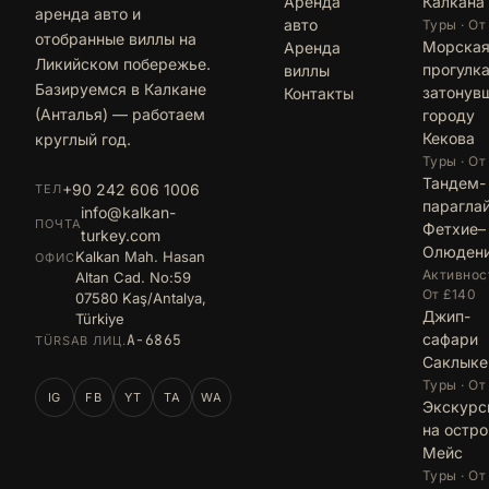
Аренда
Калкана
аренда авто и
авто
Туры · От
отобранные виллы на
Морска
Аренда
Ликийском побережье.
прогулка
виллы
Базируемся в Калкане
затонув
Контакты
(Анталья) — работаем
городу
Кекова
круглый год.
Туры · От
Тандем-
+90 242 606 1006
ТЕЛ
парагла
info@kalkan-
ПОЧТА
Фетхие–
turkey.com
Олюден
Kalkan Mah. Hasan
ОФИС
Активност
Altan Cad. No:59
От £140
07580 Kaş/Antalya,
Джип-
Türkiye
сафари
A-6865
TÜRSAB ЛИЦ.
Саклыке
Туры · От
IG
FB
YT
TA
WA
Экскурс
на остро
Мейс
Туры · От