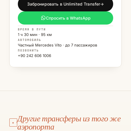
Забронировать в Unlimited Transfer
→
Спросить в WhatsApp
ВРЕМЯ В ПУТИ
1 ч 30 мин · 95 км
АВТОМОБИЛЬ
Частный Mercedes Vito · до 7 пассажиров
ПОЗВОНИТЬ
+90 242 606 1006
АЭРОПОРТ АНТАЛЬЯ
Калкан
Другие трансферы из того же
АЭРОПОРТ АНТАЛЬЯ
★
Каш
аэропорта
€145
·
3 Ч 15 МИН
·
210 КМ
АЭРОПОРТ АНТАЛЬЯ