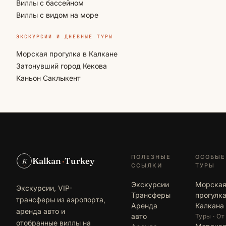
Виллы с бассейном
Виллы с видом на море
ЭКСКУРСИИ И ДНЕВНЫЕ ТУРЫ
Морская прогулка в Калкане
Затонувший город Кекова
Каньон Саклыкент
ПОЛЕЗНЫЕ
ОСОБЫЕ
Kalkan
·
Turkey
K
ССЫЛКИ
ТУРЫ
Экскурсии
Морска
Экскурсии, VIP-
Трансферы
прогулка
трансферы из аэропорта,
Аренда
Калкана
аренда авто и
авто
Туры · От
отобранные виллы на