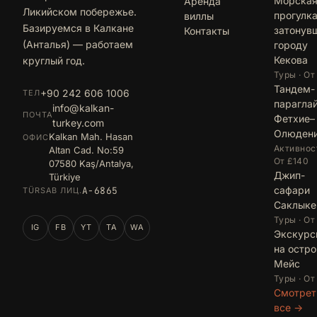
Морска
Аренда
Ликийском побережье.
прогулка
виллы
Базируемся в Калкане
затонув
Контакты
(Анталья) — работаем
городу
Кекова
круглый год.
Туры · От
Тандем-
+90 242 606 1006
ТЕЛ
парагла
info@kalkan-
ПОЧТА
Фетхие–
turkey.com
Олюден
Kalkan Mah. Hasan
ОФИС
Активност
Altan Cad. No:59
От £140
07580 Kaş/Antalya,
Джип-
Türkiye
сафари
A-6865
TÜRSAB ЛИЦ.
Саклыке
Туры · От
IG
FB
YT
TA
WA
Экскурс
на остро
Мейс
Туры · От
Смотрет
все →