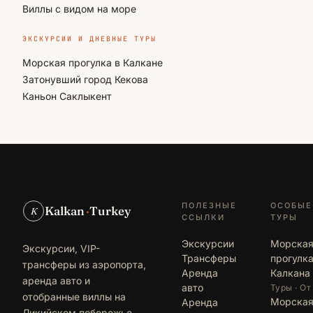
Виллы с видом на море
ЭКСКУРСИИ И ДНЕВНЫЕ ТУРЫ
Морская прогулка в Калкане
Затонувший город Кекова
Каньон Саклыкент
ПОЛЕЗНЫЕ
ОСОБЫЕ
Kalkan
·
Turkey
K
ССЫЛКИ
ТУРЫ
Экскурсии
Морска
Экскурсии, VIP-
Трансферы
прогулка
трансферы из аэропорта,
Аренда
Калкана
аренда авто и
авто
Туры · От
отобранные виллы на
Морска
Аренда
Ликийском побережье.