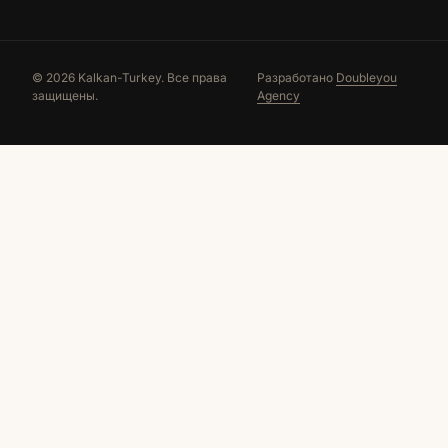
© 2026 Kalkan-Turkey. Все права
Разработано
Doubleyou
защищены.
Agency