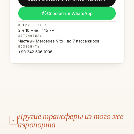
Спросить в WhatsApp
ВРЕМЯ В ПУТИ
2 ч 10 мин · 145 км
АВТОМОБИЛЬ
Частный Mercedes Vito · до 7 пассажиров
ПОЗВОНИТЬ
+90 242 606 1006
АЭРОПОРТ АНТАЛЬЯ
Калкан
Другие трансферы из того же
АЭРОПОРТ АНТАЛЬЯ
★
Каш
аэропорта
€145
·
3 Ч 15 МИН
·
210 КМ
АЭРОПОРТ АНТАЛЬЯ
Фетхие
МАРШРУТ И ЦЕНА →
€130
·
3 Ч
·
190 КМ