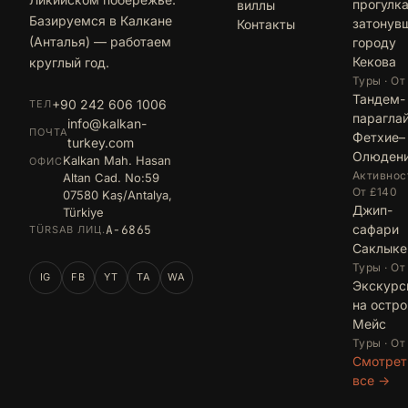
прогулка
виллы
Базируемся в Калкане
затонув
Контакты
(Анталья) — работаем
городу
Кекова
круглый год.
Туры · От
Тандем-
+90 242 606 1006
ТЕЛ
парагла
info@kalkan-
ПОЧТА
Фетхие–
turkey.com
Олюден
Kalkan Mah. Hasan
ОФИС
Активност
Altan Cad. No:59
От £140
07580 Kaş/Antalya,
Джип-
Türkiye
сафари
A-6865
TÜRSAB ЛИЦ.
Саклыке
Туры · От
IG
FB
YT
TA
WA
Экскурс
на остро
Мейс
Туры · От
Смотрет
все →