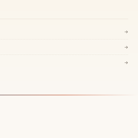
→
→
→