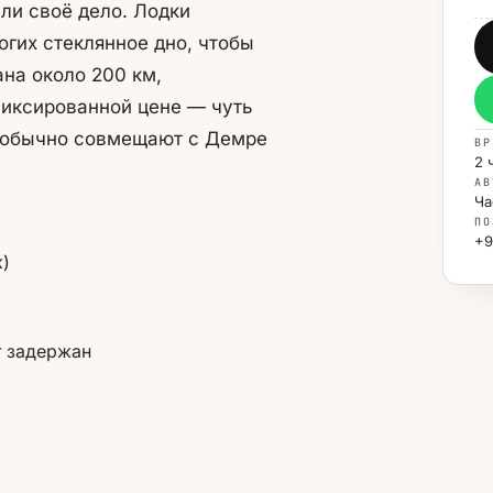
али своё дело. Лодки
огих стеклянное дно, чтобы
на около 200 км,
фиксированной цене — чуть
ти обычно совмещают с Демре
ВР
2 
АВ
Ча
ПО
+9
ж)
т задержан