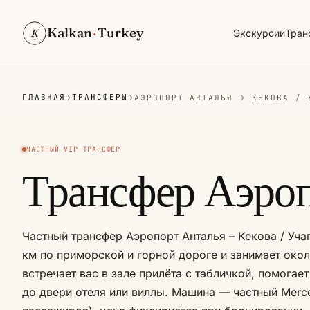
Kalkan
·
Turkey
K
Экскурсии
Тран
ГЛАВНАЯ
ТРАНСФЕРЫ
→
→
АЭРОПОРТ АНТАЛЬЯ → КЕКОВА / 
ЧАСТНЫЙ VIP-ТРАНСФЕР
Трансфер Аэроп
Частный трансфер Аэропорт Анталья – Кекова / Уча
км по приморской и горной дороге и занимает окол
встречает вас в зале прилёта с табличкой, помогае
до двери отеля или виллы. Машина — частный Merce