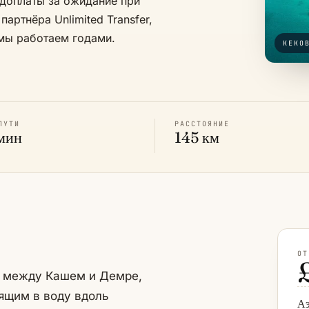
 доплаты за ожидание при
артнёра Unlimited Transfer,
мы работаем годами.
КЕКО
ПУТИ
РАССТОЯНИЕ
 мин
145 км
ОТ
а между Кашем и Демре,
ящим в воду вдоль
Аэ