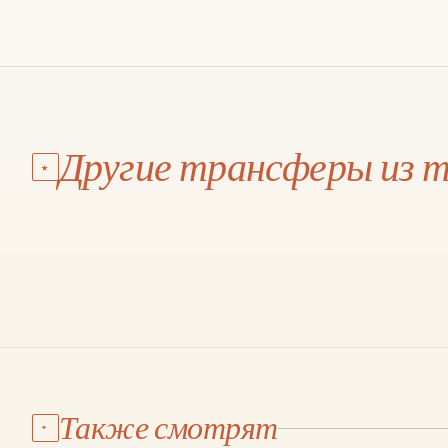
АЭРОПОРТ АНТАЛЬЯ
Калкан
Другие трансферы из 
★
€145
·
3 Ч 15 МИН
·
210 КМ
МАРШРУТ И ЦЕНА →
01
Также смотрят
▸