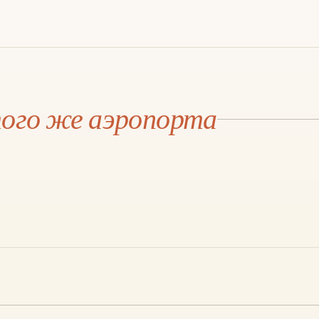
АЭРОПОРТ АНТАЛЬЯ
Каш
того же аэропорта
€130
·
3 Ч
·
190 КМ
МАРШРУТ И ЦЕНА →
02