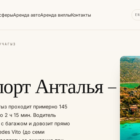
сферы
Аренда авто
Аренда виллы
Контакты
EN
УЧАГЫЗ
орт Анталья – Ке
гыз проходит примерно 145
о 2 ч 15 мин. Водитель
т с багажом и довозит прямо
des Vito (до семи