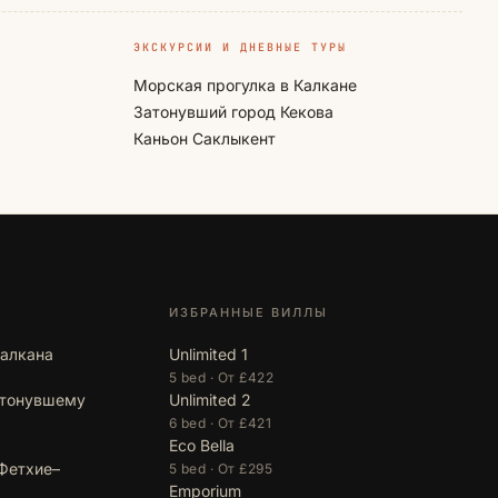
ЭКСКУРСИИ И ДНЕВНЫЕ ТУРЫ
Морская прогулка в Калкане
Затонувший город Кекова
Каньон Саклыкент
ИЗБРАННЫЕ ВИЛЛЫ
Калкана
Unlimited 1
5 bed · От £422
атонувшему
Unlimited 2
6 bed · От £421
Eco Bella
Фетхие–
5 bed · От £295
Emporium