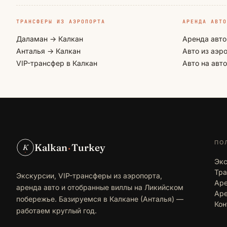
ТРАНСФЕРЫ ИЗ АЭРОПОРТА
АРЕНДА АВТО
Даламан → Калкан
Аренда авто
Анталья → Калкан
Авто из аэр
VIP-трансфер в Калкан
Авто на авт
ПО
Kalkan
·
Turkey
K
Эк
Тр
Экскурсии, VIP-трансферы из аэропорта,
Аре
аренда авто и отобранные виллы на Ликийском
Аре
побережье. Базируемся в Калкане (Анталья) —
Кон
работаем круглый год.