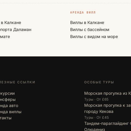
АРЕНДА ВИЛЛ
 в Калкане
Виллы в Калкане
опорта Даламан
Виллы с бассейном
омате
Виллы с видом на море
ЛЕЗНЫЕ ССЫЛКИ
ОСОБЫЕ ТУРЫ
скурсии
Морская прогулка из 
ансферы
Туры · От £65
Морская прогулка к з
нда авто
городу Кекова
нда виллы
такты
Туры · От £45
Тандем-параглайдинг 
Олюдениз