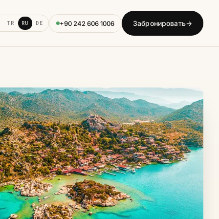
Забронировать
→
+90 242 606 1006
TR
RU
DE
кова / Учагыз