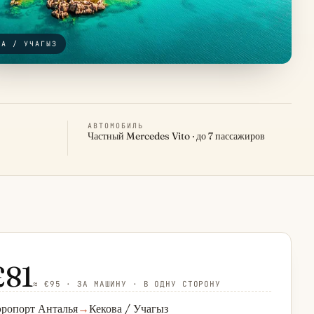
ВА / УЧАГЫЗ
АВТОМОБИЛЬ
Частный Mercedes Vito · до 7 пассажиров
£81
≈ €95 · ЗА МАШИНУ · В ОДНУ СТОРОНУ
ропорт Анталья
→
Кекова / Учагыз