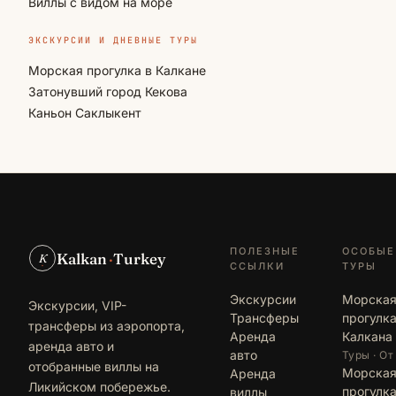
Виллы с видом на море
ЭКСКУРСИИ И ДНЕВНЫЕ ТУРЫ
Морская прогулка в Калкане
Затонувший город Кекова
Каньон Саклыкент
ПОЛЕЗНЫЕ
ОСОБЫЕ
Kalkan
·
Turkey
K
ССЫЛКИ
ТУРЫ
Экскурсии
Морска
Экскурсии, VIP-
Трансферы
прогулка
трансферы из аэропорта,
Аренда
Калкана
аренда авто и
авто
Туры · От
отобранные виллы на
Морска
Аренда
Ликийском побережье.
прогулка
виллы