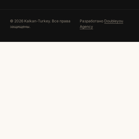
© 2026 Kalkan-Turkey. Все права
Разработано
Doubleyou
защищены.
Agency