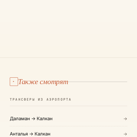
МАРШРУТ И ЦЕНА →
€175
·
4 Ч
·
280 КМ
01
МАРШРУТ И ЦЕНА →
02
03
Также смотрят
▸
ТРАНСФЕРЫ ИЗ АЭРОПОРТА
Даламан → Калкан
→
Анталья → Калкан
→