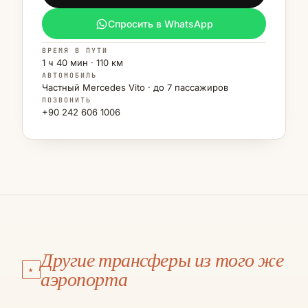
Спросить в WhatsApp
ВРЕМЯ В ПУТИ
1 ч 40 мин · 110 км
АВТОМОБИЛЬ
Частный Mercedes Vito · до 7 пассажиров
ПОЗВОНИТЬ
+90 242 606 1006
АЭРОПОРТ АНТАЛЬЯ
Калкан
Другие трансферы из того же
АЭРОПОРТ АНТАЛЬЯ
★
Каш
аэропорта
€145
·
3 Ч 15 МИН
·
210 КМ
АЭРОПОРТ АНТАЛЬЯ
Фетхие
МАРШРУТ И ЦЕНА →
€130
·
3 Ч
·
190 КМ