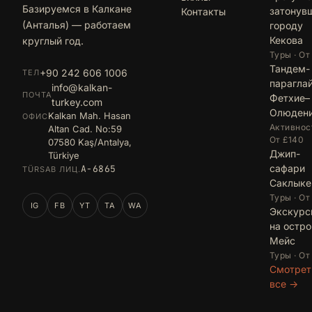
Базируемся в Калкане
затонув
Контакты
(Анталья) — работаем
городу
Кекова
круглый год.
Туры · От
Тандем-
+90 242 606 1006
ТЕЛ
парагла
info@kalkan-
ПОЧТА
Фетхие–
turkey.com
Олюден
Kalkan Mah. Hasan
ОФИС
Активност
Altan Cad. No:59
От £140
07580 Kaş/Antalya,
Джип-
Türkiye
сафари
A-6865
TÜRSAB ЛИЦ.
Саклыке
Туры · От
IG
FB
YT
TA
WA
Экскурс
на остро
Мейс
Туры · От
Смотрет
все →