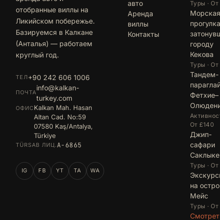
авто
Туры · От
отобранные виллы на
Морска
Аренда
Ликийском побережье.
прогулка
виллы
Базируемся в Калкане
затонув
Контакты
(Анталья) — работаем
городу
Кекова
круглый год.
Туры · От
Тандем-
+90 242 606 1006
ТЕЛ
парагла
info@kalkan-
ПОЧТА
Фетхие–
turkey.com
Олюден
Kalkan Mah. Hasan
ОФИС
Активност
Altan Cad. No:59
От £140
07580 Kaş/Antalya,
Джип-
Türkiye
сафари
A-6865
TÜRSAB ЛИЦ.
Саклыке
Туры · От
IG
FB
YT
TA
WA
Экскурс
на остро
Мейс
Туры · От
Смотрет