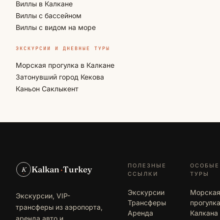
Виллы в Калкане
Виллы с бассейном
Виллы с видом на море
ЭКСКУРСИИ И ДНЕВНЫЕ ТУРЫ
Морская прогулка в Калкане
Затонувший город Кекова
Каньон Саклыкент
ПОЛЕЗНЫЕ
ОСОБЫЕ
Kalkan
·
Turkey
K
ССЫЛКИ
ТУРЫ
Экскурсии
Морска
Экскурсии, VIP-
Трансферы
прогулка
трансферы из аэропорта,
Аренда
Калкана
аренда авто и