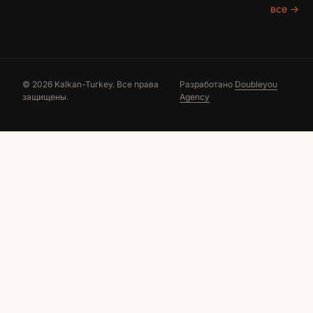
все →
© 2026 Kalkan-Turkey. Все права
Разработано
Doubleyou
защищены.
Agency