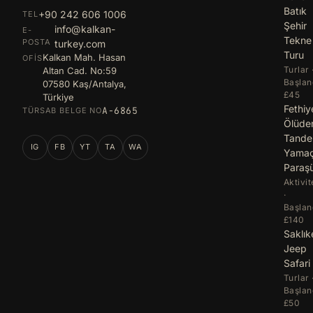
Batık
+90 242 606 1006
TEL
Şehir
info@kalkan-
E-
Tekne
POSTA
turkey.com
Turu
Kalkan Mah. Hasan
OFIS
Turlar 
Altan Cad. No:59
Başlan
07580 Kaş/Antalya,
£45
Türkiye
Fethiy
A-6865
TÜRSAB BELGE NO
Ölüde
Tand
IG
FB
YT
TA
WA
Yama
Paraş
Aktivit
·
Başlan
£140
Saklık
Jeep
Safari
Turlar 
Başlan
£50