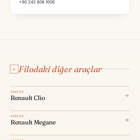
+90 242 606 1006
Filodaki diğer araçlar
★
N° 01
KONFOR
Renault Clio
N° 02
KONFOR
Renault Megane
N° 03