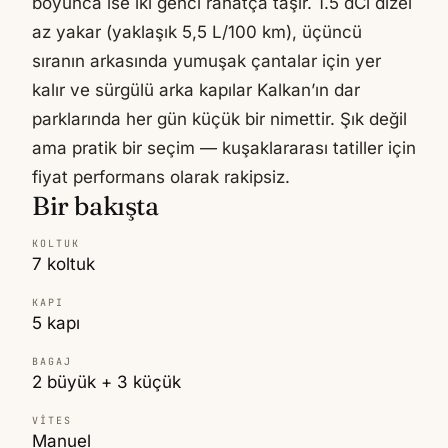
boyunca ise iki genci rahatça taşır. 1.5 dCi dizel
az yakar (yaklaşık 5,5 L/100 km), üçüncü
sıranın arkasında yumuşak çantalar için yer
kalır ve sürgülü arka kapılar Kalkan’ın dar
parklarında her gün küçük bir nimettir. Şık değil
ama pratik bir seçim — kuşaklararası tatiller için
fiyat performans olarak rakipsiz.
Bir bakışta
KOLTUK
7 koltuk
KAPI
5 kapı
BAGAJ
2 büyük + 3 küçük
VITES
Manuel