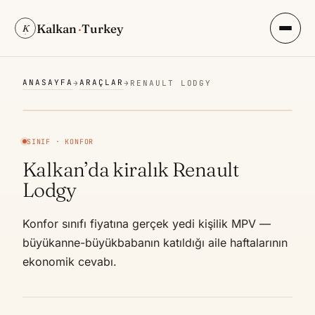
Kalkan
·
Turkey
K
ANASAYFA
ARAÇLAR
→
→
RENAULT LODGY
SINIF · KONFOR
Kalkan’da kiralık Renault
Lodgy
Konfor sınıfı fiyatına gerçek yedi kişilik MPV —
büyükanne-büyükbabanın katıldığı aile haftalarının
ekonomik cevabı.