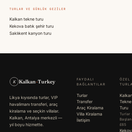
TURLAR VE GÜNLÜK GEZILER
Kalkan tekne turu
Kekova batık şehir turu
Saklıkent kanyon turu
FAYDALI
ÖZEL
Kalkan
·
Turkey
K
BAĞLANTILAR
TURL
Turlar
Kalka
Likya kıyısında turlar, VIP
Transfer
Tekne
havalimanı transferi, araç
Araç Kiralama
Turu
kiralama ve seçkin villalar.
Villa Kiralama
Turlar 
Kalkan, Antalya merkezli —
Başlan
İletişim
yıl boyu hizmette.
£65
Kekov