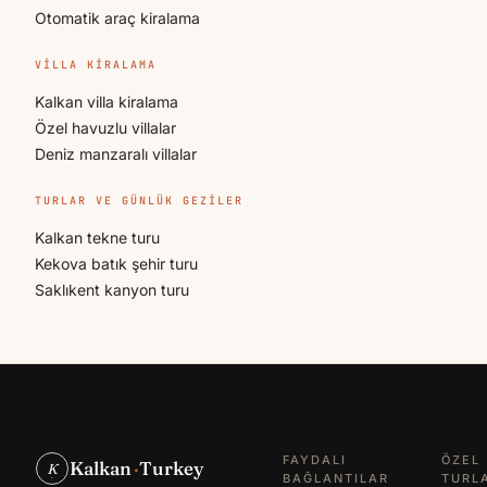
Otomatik araç kiralama
VILLA KIRALAMA
Kalkan villa kiralama
Özel havuzlu villalar
Deniz manzaralı villalar
TURLAR VE GÜNLÜK GEZILER
Kalkan tekne turu
Kekova batık şehir turu
Saklıkent kanyon turu
FAYDALI
ÖZEL
Kalkan
·
Turkey
K
BAĞLANTILAR
TURL