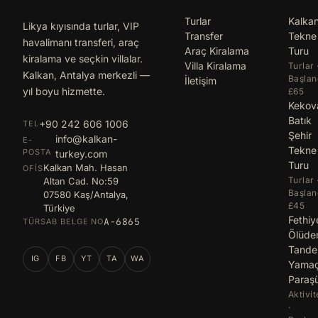
Turlar
Kalka
Likya kıyısında turlar, VIP
Transfer
Tekne
havalimanı transferi, araç
Araç Kiralama
Turu
kiralama ve seçkin villalar.
Villa Kiralama
Turlar 
Kalkan, Antalya merkezli —
Başlan
İletişim
yıl boyu hizmette.
£65
Kekov
Batık
+90 242 606 1006
TEL
Şehir
info@kalkan-
E-
Tekne
POSTA
turkey.com
Turu
Kalkan Mah. Hasan
OFIS
Turlar 
Altan Cad. No:59
Başlan
07580 Kaş/Antalya,
£45
Türkiye
Fethiy
A-6865
TÜRSAB BELGE NO
Ölüde
Tand
IG
FB
YT
TA
WA
Yama
Paraş
Aktivit
·