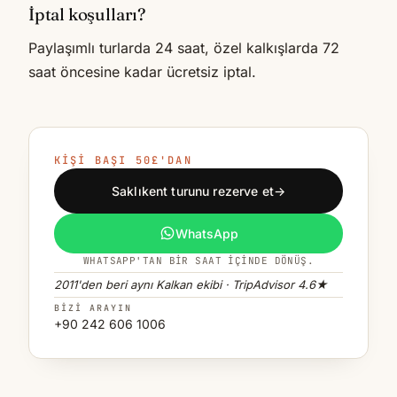
İptal koşulları?
Paylaşımlı turlarda 24 saat, özel kalkışlarda 72
saat öncesine kadar ücretsiz iptal.
KIŞI BAŞI 50£'DAN
Saklıkent turunu rezerve et
→
WhatsApp
WHATSAPP'TAN BIR SAAT IÇINDE DÖNÜŞ.
2011'den beri aynı Kalkan ekibi · TripAdvisor 4.6★
BIZI ARAYIN
+90 242 606 1006