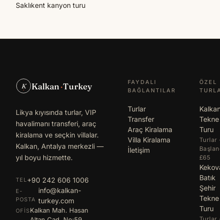
Saklıkent kanyon turu
FAYDALI
ÖZEL
Kalkan
·
Turkey
K
BAĞLANTILAR
TURL
Turlar
Kalka
Likya kıyısında turlar, VIP
Transfer
Tekne
havalimanı transferi, araç
Araç Kiralama
Turu
kiralama ve seçkin villalar.
Villa Kiralama
Turlar 
Kalkan, Antalya merkezli —
Başlan
İletişim
yıl boyu hizmette.
£65
Kekov
Batık
+90 242 606 1006
TEL
Şehir
info@kalkan-
E-
Tekne
POSTA
turkey.com
Turu
Kalkan Mah. Hasan
OFIS
Turlar 
Altan Cad. No:59