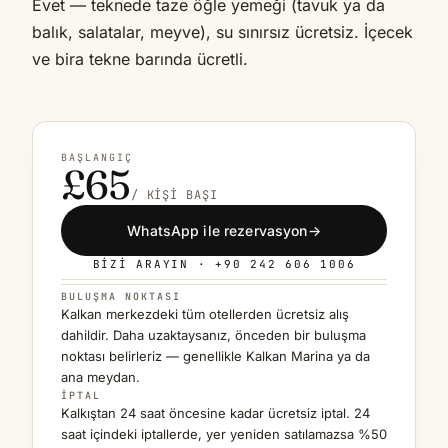
Evet — teknede taze öğle yemeği (tavuk ya da
balık, salatalar, meyve), su sınırsız ücretsiz. İçecek
ve bira tekne barında ücretli.
BAŞLANGIÇ
£65
/ KIŞI BAŞI
WhatsApp ile rezervasyon
→
BIZI ARAYIN · +90 242 606 1006
BULUŞMA NOKTASI
Kalkan merkezdeki tüm otellerden ücretsiz alış
dahildir. Daha uzaktaysanız, önceden bir buluşma
noktası belirleriz — genellikle Kalkan Marina ya da
ana meydan.
İPTAL
Kalkıştan 24 saat öncesine kadar ücretsiz iptal. 24
saat içindeki iptallerde, yer yeniden satılamazsa %50