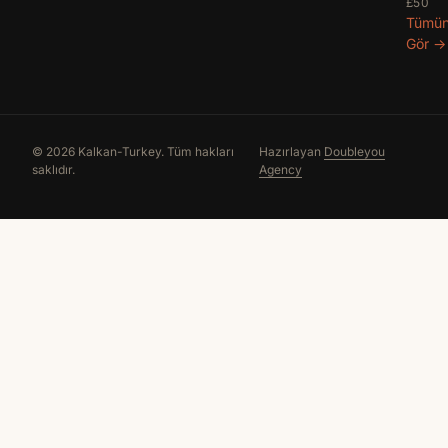
£50
Tümü
Gör →
© 2026 Kalkan-Turkey. Tüm hakları
Hazırlayan
Doubleyou
saklıdır.
Agency