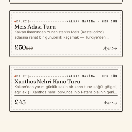
götürür. Nehir üstündeki ahşap platformlarda taze ızgara
alabalık öğle yemeği ikram edilir — Kalkan limanından
başlayan, acelesiz ve fotoğraflık bir gün.
KALKIŞ
KALKAN MARINA · HER GÜN
−17%
TURLAR
TASARRUF £10
Meis Adası Turu
Kalkan limanından Yunanistan'ın Meis (Kastellorizo)
adasına rahat bir günübirlik kaçamak — Türkiye'den
Onikiadalar'a en kolay geçiş. 25 dakikalık yolculuğun
£50
Ayırt
ardından İngilizce konuşan rehberiniz pastel renkli limanı,
£60
Mavi Mağara deniz mağarasını ve uzun bir öğle yemeği
için ideal sakin tavernaları gösterir. Tam gün, aile dostu,
küçük gruplu bir tur; pasaport zorunlu, Yunan adası mührü
ise başlı başına hatıra.
KALKIŞ
KALKAN MARINA · HER GÜN
TURLAR
Xanthos Nehri Kano Turu
Kalkan'dan yarım günlük sakin bir kano turu: söğüt gölgeli,
ağır akışlı Xanthos nehri boyunca inip Patara plajının geniş
kumlarında son bulur. Yeni başlayanlara ve ailelere uygun
£45
Ayırt
rota, küçük bir grupla İngilizce konuşan rehber eşliğinde
yapılır; nehir kenarındaki bir sofrada cömert bir köy
yemeğiyle bölünür. Sahile yeşil ve serinletici bir alternatif
— yaz aylarında Kalkan'dan yapılabilecek en ferahlatıcı
kaçamaklardan biri.