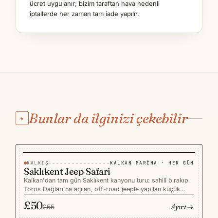
ücret uygulanır; bizim taraftan hava nedenli
iptallerde her zaman tam iade yapılır.
Bunlar da ilginizi çekebilir
★
KALKIŞ
KALKAN MARINA · HER GÜN
−9%
TURLAR
TASARRUF £5
Saklıkent Jeep Safari
Kalkan'dan tam gün Saklıkent kanyonu turu: sahili bırakıp
Toros Dağları'na açılan, off-road jeeple yapılan küçük
gruplu, aile dostu bir kaçamak. İngilizce konuşan
£50
Ayırt
rehberiniz sizi Türkiye'nin en derin kanyonunun serin
£55
sularına, ardından Tlos antik kentinin tepedeki kalıntılarına