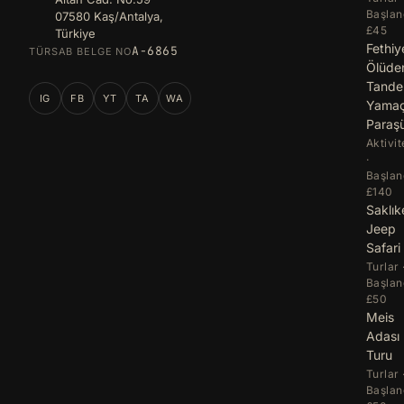
Başlan
07580 Kaş/Antalya,
£45
Türkiye
Fethiy
A-6865
TÜRSAB BELGE NO
Ölüde
Tand
IG
FB
YT
TA
WA
Yama
Paraş
Aktivit
·
Başlan
£140
Saklık
Jeep
Safari
Turlar 
Başlan
£50
Meis
Adası
Turu
Turlar 
Başlan