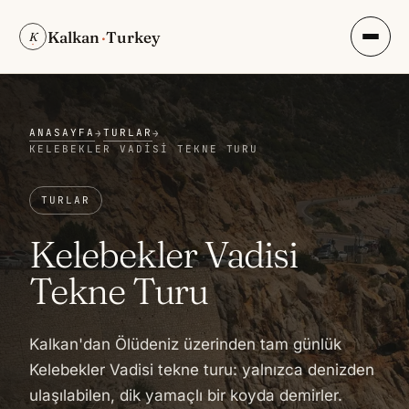
Kalkan
·
Turkey
K
ANASAYFA
TURLAR
→
→
KELEBEKLER VADISI TEKNE TURU
TURLAR
Kelebekler Vadisi
Tekne Turu
Kalkan'dan Ölüdeniz üzerinden tam günlük
Kelebekler Vadisi tekne turu: yalnızca denizden
ulaşılabilen, dik yamaçlı bir koyda demirler.