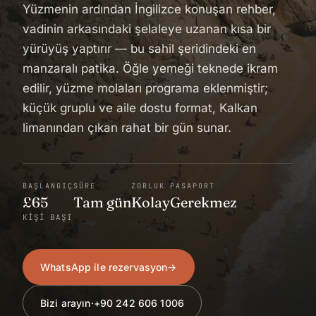
Yüzmenin ardından İngilizce konuşan rehber,
vadinin arkasındaki şelaleye uzanan kısa bir
yürüyüş yaptırır — bu sahil şeridindeki en
manzaralı patika. Öğle yemeği teknede ikram
edilir, yüzme molaları programa eklenmiştir;
küçük gruplu ve aile dostu format, Kalkan
limanından çıkan rahat bir gün sunar.
BAŞLANGIÇ
SÜRE
ZORLUK
PASAPORT
£65
Tam gün
Kolay
Gerekmez
KIŞI BAŞI
WhatsApp ile rezervasyon
→
Bizi arayın
·
+90 242 606 1006