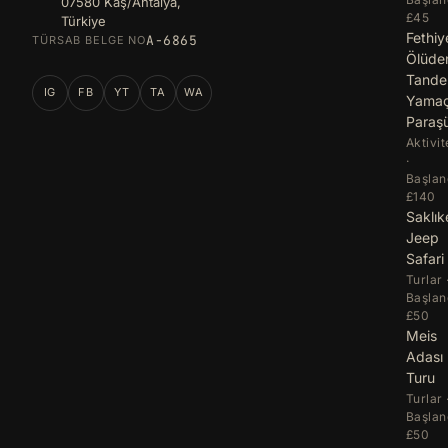
07580 Kaş/Antalya,
£45
Türkiye
Fethiy
A-6865
TÜRSAB BELGE NO
Ölüde
Tand
IG
FB
YT
TA
WA
Yama
Paraş
Aktivit
·
Başlan
£140
Saklık
Jeep
Safari
Turlar 
Başlan
£50
Meis
Adası
Turu
Turlar 
Başlan
£50