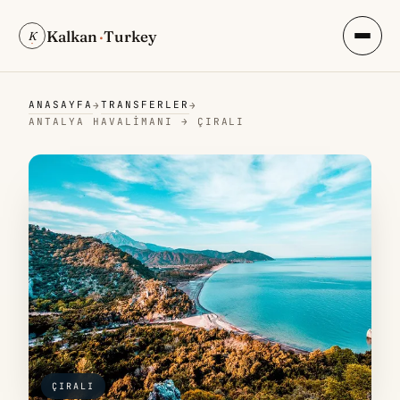
Kalkan
·
Turkey
K
ANASAYFA
TRANSFERLER
→
→
ANTALYA HAVALIMANI → ÇIRALI
ÇIRALI