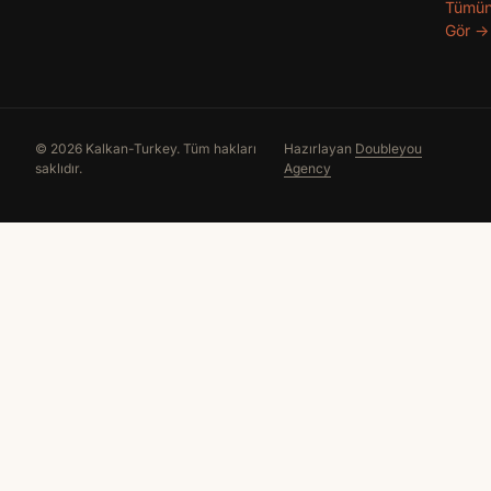
Tümü
Gör →
© 2026 Kalkan-Turkey. Tüm hakları
Hazırlayan
Doubleyou
saklıdır.
Agency