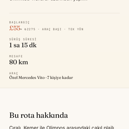
BAŞLANGIÇ
£55
≈ ₺2275 · ARAÇ BAŞI · TEK YÖN
SÜRÜŞ SÜRESI
1 sa 15 dk
MESAFE
80 km
ARAÇ
Özel Mercedes Vito · 7 kişiye kadar
Bu rota hakkında
Çıralı, Kemer ile Olimpos arasındaki çakıl plajlı,