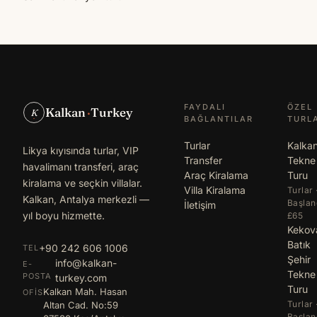
FAYDALI
ÖZEL
Kalkan
·
Turkey
K
BAĞLANTILAR
TURL
Turlar
Kalka
Likya kıyısında turlar, VIP
Transfer
Tekne
havalimanı transferi, araç
Araç Kiralama
Turu
kiralama ve seçkin villalar.
Villa Kiralama
Turlar 
Kalkan, Antalya merkezli —
Başlan
İletişim
yıl boyu hizmette.
£65
Kekov
Batık
+90 242 606 1006
TEL
Şehir
info@kalkan-
E-
Tekne
POSTA
turkey.com
Turu
Kalkan Mah. Hasan
OFIS
Turlar 
Altan Cad. No:59
Başlan