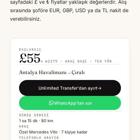
sayfadaki £ ve ₺ fiyatlar yaklaşık değerlerdir. Alış
sırasında şoföre EUR, GBP, USD ya da TL nakit de
verebilirsiniz.
BAŞLANGIÇ
£55
≈ ₺2275 · ARAÇ BAŞI · TEK YÖN
Antalya Havalimanı
→
Çıralı
Unlimited Transfer’dan ayırt
→
WhatsApp’tan sor
SÜRÜŞ SÜRESI
1 sa 15 dk · 80 km
ARAÇ
Özel Mercedes Vito · 7 kişiye kadar
TELEFONLA ARAYIN