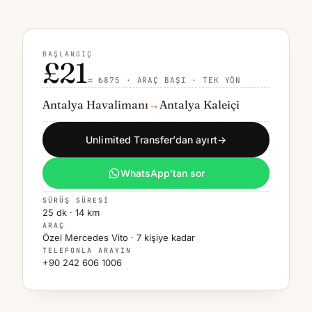
BAŞLANGIÇ
£21
≈ ₺875 · ARAÇ BAŞI · TEK YÖN
Antalya Havalimanı
→
Antalya Kaleiçi
Unlimited Transfer’dan ayırt
→
WhatsApp’tan sor
SÜRÜŞ SÜRESI
25 dk · 14 km
ARAÇ
Özel Mercedes Vito · 7 kişiye kadar
TELEFONLA ARAYIN
+90 242 606 1006