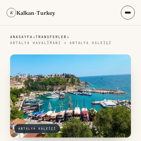
Kalkan
·
Turkey
K
ANASAYFA
TRANSFERLER
→
→
ANTALYA HAVALIMANI → ANTALYA KALEIÇI
ANTALYA KALEIÇI