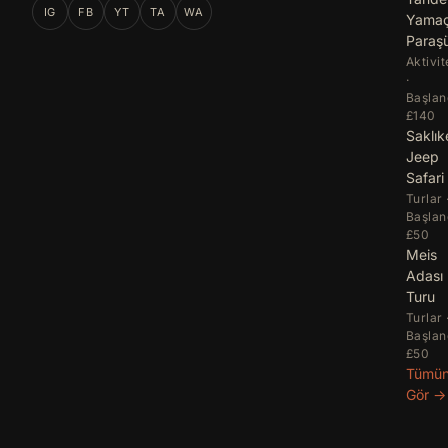
IG
FB
YT
TA
WA
Yama
Paraş
Aktivit
·
Başlan
£140
Saklık
Jeep
Safari
Turlar 
Başlan
£50
Meis
Adası
Turu
Turlar 
Başlan
£50
Tümü
Gör →