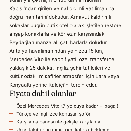
surlarıyla çevrili, MS 130 tarihli Hadrian
Kapısı'ndan girilen ve nal biçimli yat limanına
doğru inen tarihî dokudur. Arnavut kaldırımlı
sokaklar bugün butik otel olarak işletilen restore
ahşap konaklarla ve körfezin karşısındaki
Beydağları manzaralı çatı barlarla doludur.
Antalya havalimanından yalnızca 15 km,
Mercedes Vito ile sabit fiyatlı özel transferde
yaklaşık 25 dakika. İngiliz şehir tatilcileri ve
kültür odaklı misafirler atmosferi için Lara veya
Konyaaltı yerine Kaleiçi'ni tercih eder.
Fiyata dahil olanlar
Özel Mercedes Vito (7 yolcuya kadar + bagaj)
Türkçe ve İngilizce konuşan şoför
Karşılama panosu ile gelişte karşılama
Uçuş takibi · uçağınız geç kalırsa bekleme