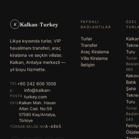
FAYDALI
ÖZEL
Kalkan
·
Turkey
K
BAĞLANTILAR
TURL
Turlar
Kalka
Likya kıyısında turlar, VIP
Transfer
Tekne
havalimanı transferi, araç
Araç Kiralama
Turu
kiralama ve seçkin villalar.
Villa Kiralama
Turlar 
Kalkan, Antalya merkezli —
Başlan
İletişim
yıl boyu hizmette.
£65
Kekov
Batık
+90 242 606 1006
TEL
Şehir
info@kalkan-
E-
Tekne
POSTA
turkey.com
Turu
Kalkan Mah. Hasan
OFIS
Turlar 
Altan Cad. No:59
Başlan
07580 Kaş/Antalya,
£45
Türkiye
Fethiy
A-6865
TÜRSAB BELGE NO
Ölüde
Tand