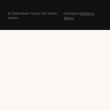
© 2026 Kalkan-Turkey. Tüm hakları
Hazırlayan
Doubleyou
saklıdır.
Agency